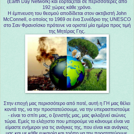
(Earth Day Network) και εορτάζεται σε περισσότερες από
192 χώρες κάθε χρόνο.
Η έμπνευση του θεσμού αποδίδεται στον ακτιβιστή John
McConnell, ο οποίος το 1969 σε ένα Συνέδριο της UNESCO
στο Σαν Φρανσίσκο πρότεινε να οριστεί μία ημέρα προς τιμή
της Μητέρας Γης.
Σ
την εποχή μας περισσότερο από ποτέ, αυτή η ΓΗ μας θέλει
κοντά της, να την προστατεύσουμε, να την υπερασπιστούμε
- είναι το σπίτι μας, ο ξενιστής μας, μας φιλοξενεί αιώνες
τώρα. Εμείς το ελάχιστο που μπορούμε να κάνουμε είναι να
είμαστε ενήμεροι για τις ανάγκες της, που είναι και ανάγκες
μας και με κάθε ευκαιρία και τρόπο να την προστατεύουμε.